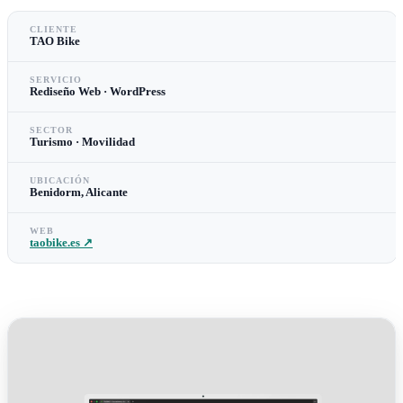
CLIENTE
TAO Bike
SERVICIO
Rediseño Web · WordPress
SECTOR
Turismo · Movilidad
UBICACIÓN
Benidorm, Alicante
WEB
taobike.es ↗