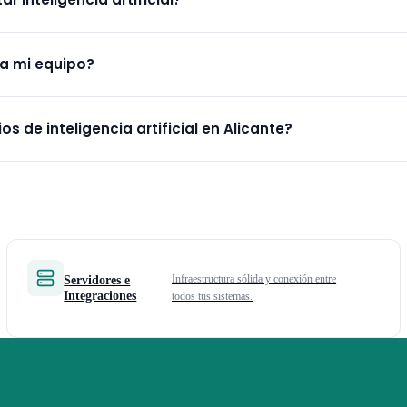
os propia. El resultado es una IA que habla como tu empresa.
uchas soluciones simples (chatbot, automatización de informes) tienen un cost
á a mi equipo?
un diagnóstico gratuito para darte una estimación real antes de comprometert
epetitivo para que tu equipo se centre en lo que realmente importa: decisiones es
os de inteligencia artificial en Alicante?
vas. Es una herramienta de apoyo, no un reemplazo.
 en Benidorm (Alicante) implantamos soluciones de IA para empresas de toda la
ersona para el diagnóstico inicial o trabajar completamente en remoto.
Servidores e
Infraestructura sólida y conexión entre
Integraciones
todos tus sistemas.