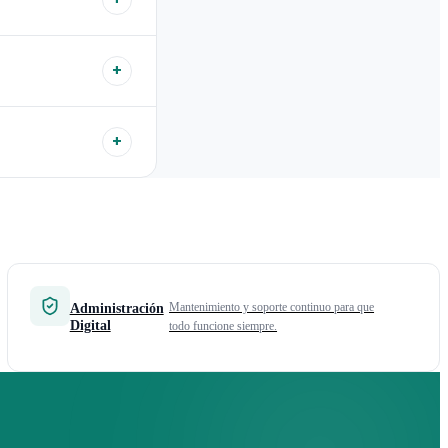
e muy accesible.
+
e con nada.
tratégicas, atención de
+
 provincia y España.
Administración
Mantenimiento y soporte continuo para que
Digital
todo funcione siempre.