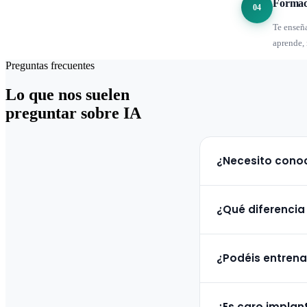
Formaci
04
Te enseñ
aprende,
Preguntas frecuentes
Lo que nos suelen
preguntar sobre IA
¿Necesito conoc
No. Diseñamos las solu
¿Qué diferencia
interfaces simples e in
Un chatbot básico sigue
¿Podéis entrena
preguntas abiertas, apr
Sí. Podemos entrenar o 
¿Es caro implanta