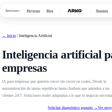
Servicios
Proyectos
Blog
Nosotros
Aplicaciones
Web & apps móviles
← Inicio
/
Inteligencia Artificial
Posicionamiento SEO
Visibilidad en Google
Administración Digital
Inteligencia artificial 
Mantenimiento y soporte
Servidores e Integraciones
empresas
Seguridad, VPS y conexión de sistemas
IA para empresas que quieren crecer sin crecer en costes. Desde la
automatización de tareas repetitivas hasta chatbots que atienden a tus
clientes 24/7. Soluciones reales adaptadas a lo que tu negocio necesit
Solicitar diagnóstico gratuito →
Ver proy