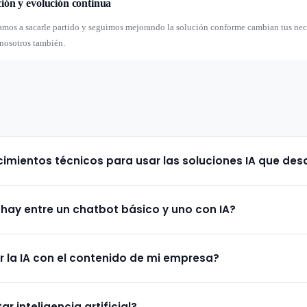
ón y evolución continua
amos a sacarle partido y seguimos mejorando la solución conforme cambian tus nec
 nosotros también.
imientos técnicos para usar las soluciones IA que desa
ciones para que cualquier persona de tu equipo pueda usarlas sin formación téc
 hay entre un chatbot básico y uno con IA?
tuitivas y te acompañamos en la puesta en marcha.
 un árbol de decisiones fijo. Un chatbot con IA entiende el lenguaje natural, p
r la IA con el contenido de mi empresa?
ender del contexto de la conversación y escalar a un agente humano cuando es n
ajustar modelos con tu documentación, FAQs, catálogo de productos, historial d
r inteligencia artificial?