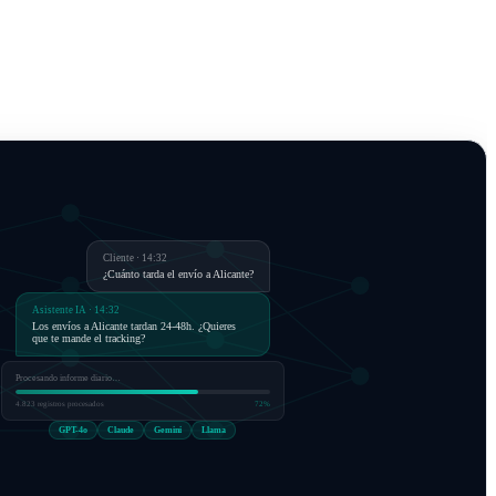
Cliente · 14:32
¿Cuánto tarda el envío a Alicante?
Asistente IA · 14:32
Los envíos a Alicante tardan 24-48h. ¿Quieres
que te mande el tracking?
Procesando informe diario…
4.823 registros procesados
72%
GPT-4o
Claude
Gemini
Llama