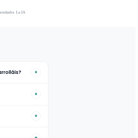
esidades. La IA
rrolláis?
+
nica. Te entregamos
+
uede responder
+
ecesario.
e atención al cliente o
+