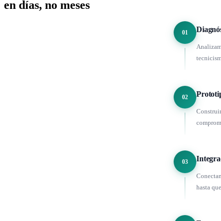
en días, no meses
Diagnós
01
Analizamo
tecnicis
Prototi
02
Construim
comprome
Integra
03
Conectamo
hasta qu