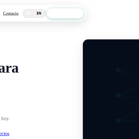
Hablemos →
ES
EN
Contacto
para
a hoy.
ectos