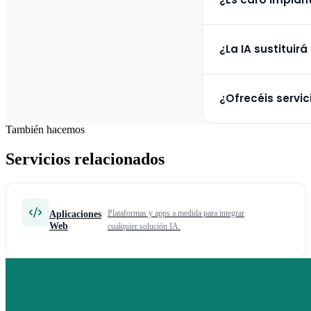
cualquier fuente de dat
Depende del alcance. M
¿La IA sustituir
Empezamos siempre por 
No, la IA gestiona lo r
¿Ofrecéis servici
calidad y tareas creati
También hacemos
Sí. Desde nuestra sede
Servicios relacionados
Podemos reunirnos en p
Aplicaciones
Plataformas y apps a medida para integrar
Web
cualquier solución IA.